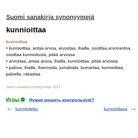
Suomi sanakirja synonyymejä
kunnioittaa
kunnioittaa
• kunnioittaa, antaa arvoa, arvostaa, ihailla, osoittaa arvonantoa,
osoittaa kunnioitusta, pitää arvossa
• arvostaa, antaa arvoa, ihailla, kunnioittaa, pitää arvossa
• palvoa, ihailla, ihannoida, jumaloida, kumartaa, kunnioittaa,
palvella, rakastaa
Suomi sanakirja synonyymejä
.
2013
.
Игры ⚽
Нужно решить контрольную?
kunnioitettu
kunnioittava