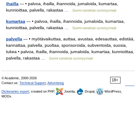
ihailla
— • palvoa, ihailla, ihannoida, jumaloida, kumartaa,
kunnioittaa, palvella, rakastaa …
Suomi sanakirja synonyymejä
kumartaa
— • palvoa, ihailla, ihannoida, jumaloida, kumartaa,
kunnioittaa, palvella, rakastaa …
Suomi sanakirja synonyymejä
palvella
— • myötävaikuttaa, auttaa, avustaa, edesauttaa, edistää,
kannattaa, palvella, puoltaa, sponsoroida, subventoida, suosia,
tukea • palvoa, ihailla, ihannoida, jumaloida, kumartaa, kunnioittaa,
palvella, rakastaa …
Suomi sanakirja synonyymejä
© Academic, 2000-2026
18+
Contact us:
Technical Support
,
Advertising
Dictionaries export
, created on PHP,
Joomla,
Drupal,
WordPress,
MODx.