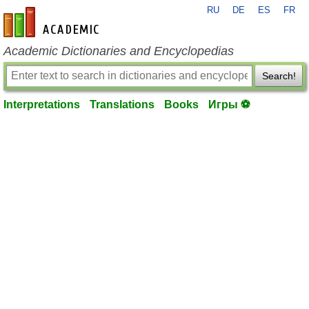
RU
DE
ES
FR
en-academic.com
Academic Dictionaries and Encyclopedias
Search!
Interpretations
Translations
Books
Игры ⚽